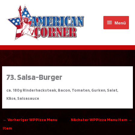
Zum
Menü
Inhalt
springen
Menü
73. Salsa-Burger
ca. 180g Rinderhacksteak, Bacon, Tomaten, Gurken, Salat,
Käse, Salsasauce
←
Vorheriger WPPizza Menu
Nächster WPPizza Menu Item
→
Item