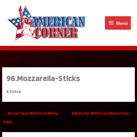
Zum
Menü
Inhalt
springen
Menü
96.Mozzarella-Sticks
6 Stück
←
Vorheriger WPPizza Menu
Nächster WPPizza Menu Item
→
Item