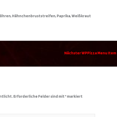
, Möhren, Hähnchenbruststreifen, Paprika, Weißkraut
Nächster WPPizza Menu Item
r
ntlicht.
Erforderliche Felder sind mit
*
markiert