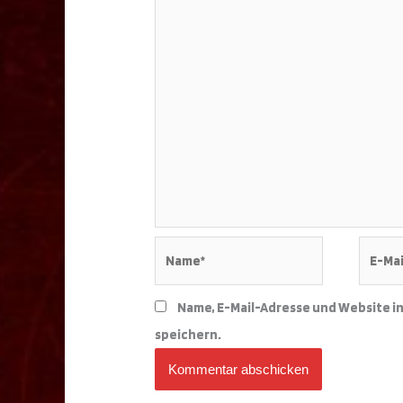
Name*
E-
Mail-
Adress
Name, E-Mail-Adresse und Website i
speichern.