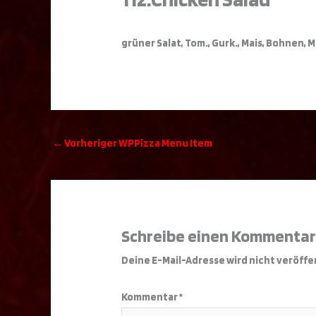
grüner Salat, Tom., Gurk., Mais, Bohnen
←
Vorheriger WPPizza Menu Item
Schreibe einen Kommenta
Deine E-Mail-Adresse wird nicht veröffe
Kommentar
*