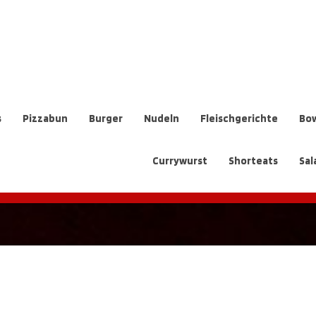
s
Pizzabun
Burger
Nudeln
Fleischgerichte
Bow
Currywurst
Shorteats
Sal