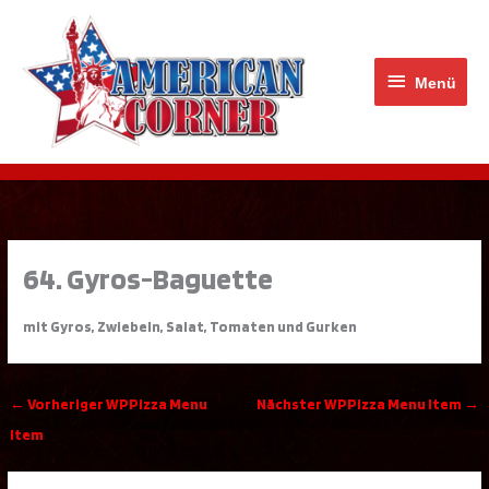
Zum
Menü
Inhalt
springen
Menü
64. Gyros-Baguette
mit Gyros, Zwiebeln, Salat, Tomaten und Gurken
←
Vorheriger WPPizza Menu
Nächster WPPizza Menu Item
→
Item