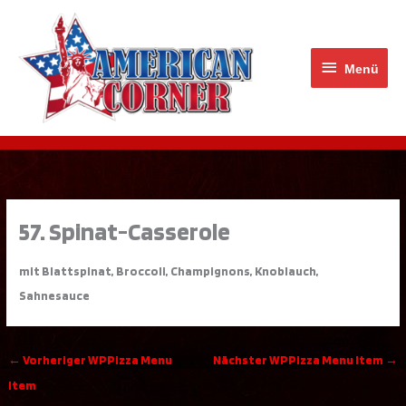
Zum
Menü
Inhalt
springen
Menü
57. Spinat-Casserole
mit Blattspinat, Broccoli, Champignons, Knoblauch,
Sahnesauce
←
Vorheriger WPPizza Menu
Nächster WPPizza Menu Item
→
Item