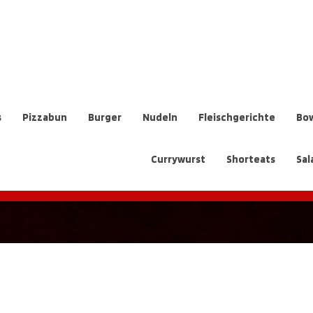
s
Pizzabun
Burger
Nudeln
Fleischgerichte
Bow
Currywurst
Shorteats
Sal