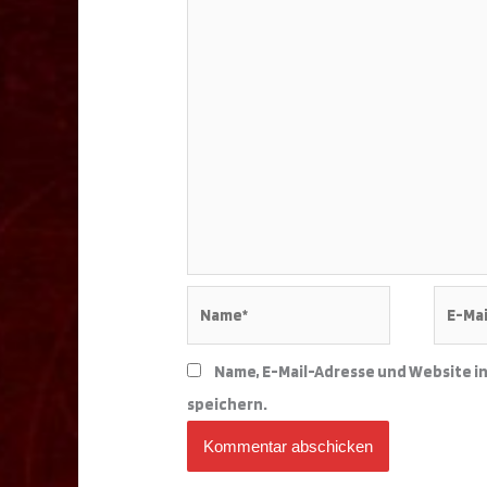
Name*
E-
Mail-
Adress
Name, E-Mail-Adresse und Website i
speichern.