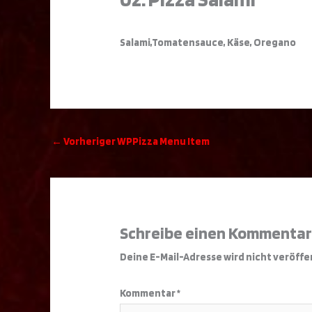
Salami,Tomatensauce, Käse, Oregano
←
Vorheriger WPPizza Menu Item
Schreibe einen Kommenta
Deine E-Mail-Adresse wird nicht veröffe
Kommentar
*